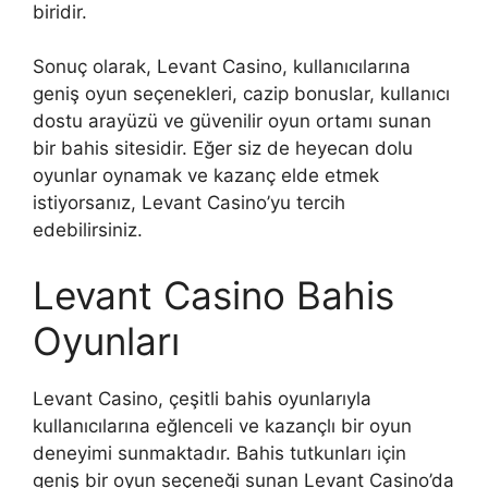
biridir.
Sonuç olarak, Levant Casino, kullanıcılarına
geniş oyun seçenekleri, cazip bonuslar, kullanıcı
dostu arayüzü ve güvenilir oyun ortamı sunan
bir bahis sitesidir. Eğer siz de heyecan dolu
oyunlar oynamak ve kazanç elde etmek
istiyorsanız, Levant Casino’yu tercih
edebilirsiniz.
Levant Casino Bahis
Oyunları
Levant Casino, çeşitli bahis oyunlarıyla
kullanıcılarına eğlenceli ve kazançlı bir oyun
deneyimi sunmaktadır. Bahis tutkunları için
geniş bir oyun seçeneği sunan Levant Casino’da