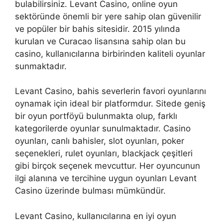
bulabilirsiniz. Levant Casino, online oyun
sektöründe önemli bir yere sahip olan güvenilir
ve popüler bir bahis sitesidir. 2015 yılında
kurulan ve Curacao lisansına sahip olan bu
casino, kullanıcılarına birbirinden kaliteli oyunlar
sunmaktadır.
Levant Casino, bahis severlerin favori oyunlarını
oynamak için ideal bir platformdur. Sitede geniş
bir oyun portföyü bulunmakta olup, farklı
kategorilerde oyunlar sunulmaktadır. Casino
oyunları, canlı bahisler, slot oyunları, poker
seçenekleri, rulet oyunları, blackjack çeşitleri
gibi birçok seçenek mevcuttur. Her oyuncunun
ilgi alanına ve tercihine uygun oyunları Levant
Casino üzerinde bulması mümkündür.
Levant Casino, kullanıcılarına en iyi oyun