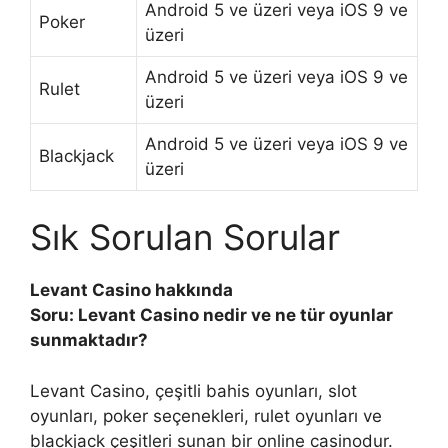
Android 5 ve üzeri veya iOS 9 ve
Poker
üzeri
Android 5 ve üzeri veya iOS 9 ve
Rulet
üzeri
Android 5 ve üzeri veya iOS 9 ve
Blackjack
üzeri
Sık Sorulan Sorular
Levant Casino hakkında
Soru: Levant Casino nedir ve ne tür oyunlar
sunmaktadır?
Levant Casino, çeşitli bahis oyunları, slot
oyunları, poker seçenekleri, rulet oyunları ve
blackjack çeşitleri sunan bir online casinodur.