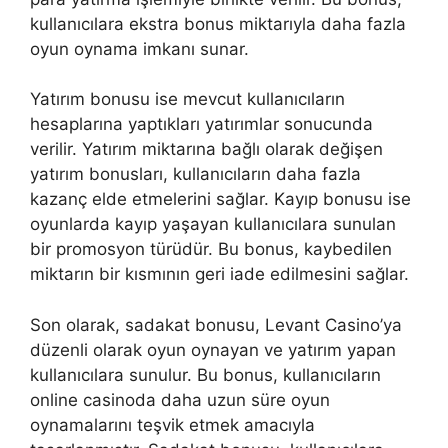
kullanıcılara ekstra bonus miktarıyla daha fazla
oyun oynama imkanı sunar.
Yatırım bonusu ise mevcut kullanıcıların
hesaplarına yaptıkları yatırımlar sonucunda
verilir. Yatırım miktarına bağlı olarak değişen
yatırım bonusları, kullanıcıların daha fazla
kazanç elde etmelerini sağlar. Kayıp bonusu ise
oyunlarda kayıp yaşayan kullanıcılara sunulan
bir promosyon türüdür. Bu bonus, kaybedilen
miktarın bir kısmının geri iade edilmesini sağlar.
Son olarak, sadakat bonusu, Levant Casino’ya
düzenli olarak oyun oynayan ve yatırım yapan
kullanıcılara sunulur. Bu bonus, kullanıcıların
online casinoda daha uzun süre oyun
oynamalarını teşvik etmek amacıyla