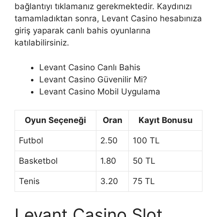
bağlantıyı tıklamanız gerekmektedir. Kaydınızı
tamamladıktan sonra, Levant Casino hesabınıza
giriş yaparak canlı bahis oyunlarına
katılabilirsiniz.
Levant Casino Canlı Bahis
Levant Casino Güvenilir Mi?
Levant Casino Mobil Uygulama
Oyun Seçeneği
Oran
Kayıt Bonusu
Futbol
2.50
100 TL
Basketbol
1.80
50 TL
Tenis
3.20
75 TL
Levant Casino Slot