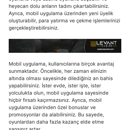
heyecan dolu anların tadını çıkartabilirsiniz.
Ayrıca, mobil uygulama üzerinden yeni üyelik
oluşturabilir, para yatırma ve çekme işlemlerinizi
gerçekleştirebilirsiniz.
Mobil uygulama, kullanıcılarına birçok avantaj
sunmaktadır. Öncelikle, her zaman elinizin
altında olması sayesinde dilediğiniz an bahis
yapabilirsiniz. İster evde, ister işte, ister
yolculukta olun, mobil uygulama sayesinde
hiçbir fırsatı kaçırmazsınız. Ayrıca, mobil
uygulama üzerinden özel bonuslar ve
promosyonlar da alabilirsiniz. Bu sayede,
oyunlardan daha fazla kazanç elde etme
şansınız artar.