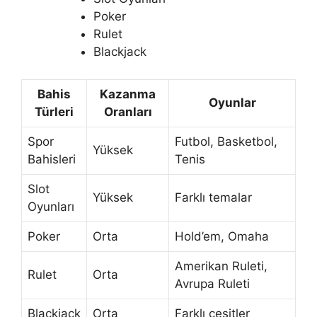
Poker
Rulet
Blackjack
Bahis
Kazanma
Oyunlar
Türleri
Oranları
Spor
Futbol, Basketbol,
Yüksek
Bahisleri
Tenis
Slot
Yüksek
Farklı temalar
Oyunları
Poker
Orta
Hold’em, Omaha
Amerikan Ruleti,
Rulet
Orta
Avrupa Ruleti
Blackjack
Orta
Farklı çeşitler