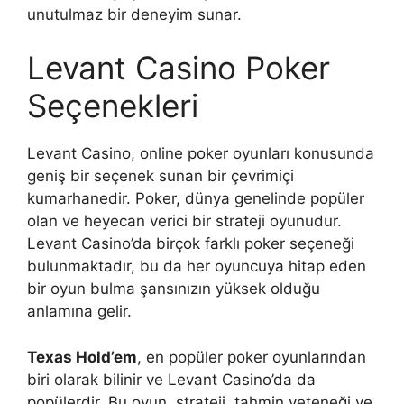
unutulmaz bir deneyim sunar.
Levant Casino Poker
Seçenekleri
Levant Casino, online poker oyunları konusunda
geniş bir seçenek sunan bir çevrimiçi
kumarhanedir. Poker, dünya genelinde popüler
olan ve heyecan verici bir strateji oyunudur.
Levant Casino’da birçok farklı poker seçeneği
bulunmaktadır, bu da her oyuncuya hitap eden
bir oyun bulma şansınızın yüksek olduğu
anlamına gelir.
Texas Hold’em
, en popüler poker oyunlarından
biri olarak bilinir ve Levant Casino’da da
popülerdir. Bu oyun, strateji, tahmin yeteneği ve