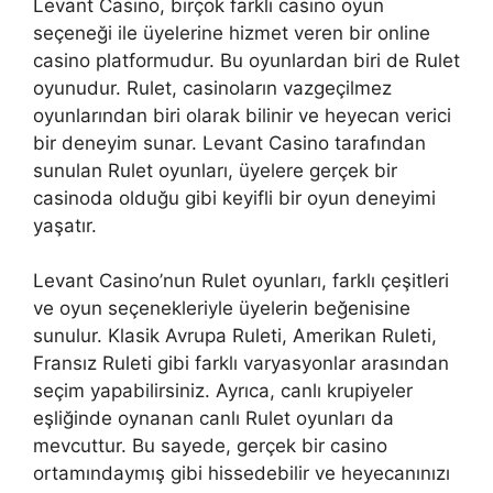
Levant Casino, birçok farklı casino oyun
seçeneği ile üyelerine hizmet veren bir online
casino platformudur. Bu oyunlardan biri de Rulet
oyunudur. Rulet, casinoların vazgeçilmez
oyunlarından biri olarak bilinir ve heyecan verici
bir deneyim sunar. Levant Casino tarafından
sunulan Rulet oyunları, üyelere gerçek bir
casinoda olduğu gibi keyifli bir oyun deneyimi
yaşatır.
Levant Casino’nun Rulet oyunları, farklı çeşitleri
ve oyun seçenekleriyle üyelerin beğenisine
sunulur. Klasik Avrupa Ruleti, Amerikan Ruleti,
Fransız Ruleti gibi farklı varyasyonlar arasından
seçim yapabilirsiniz. Ayrıca, canlı krupiyeler
eşliğinde oynanan canlı Rulet oyunları da
mevcuttur. Bu sayede, gerçek bir casino
ortamındaymış gibi hissedebilir ve heyecanınızı