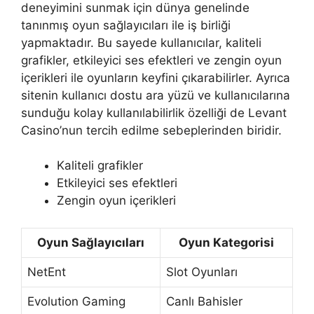
deneyimini sunmak için dünya genelinde
tanınmış oyun sağlayıcıları ile iş birliği
yapmaktadır. Bu sayede kullanıcılar, kaliteli
grafikler, etkileyici ses efektleri ve zengin oyun
içerikleri ile oyunların keyfini çıkarabilirler. Ayrıca
sitenin kullanıcı dostu ara yüzü ve kullanıcılarına
sunduğu kolay kullanılabilirlik özelliği de Levant
Casino’nun tercih edilme sebeplerinden biridir.
Kaliteli grafikler
Etkileyici ses efektleri
Zengin oyun içerikleri
Oyun Sağlayıcıları
Oyun Kategorisi
NetEnt
Slot Oyunları
Evolution Gaming
Canlı Bahisler