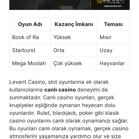
Oyun Adı
Kazanç İmkanı
Teması
Book of Ra
Yüksek
Mısır
Starburst
Orta
Uzay
Mega Moolah
Çok yüksek
Hayvanlar
Levant Casino, slot oyunlarına ek olarak
kullanıcılarına
canlı casino
deneyimi de
sunmaktadır. Canlı casino oyunları, gerçek
krupiyeler eşliğinde oynanan heyecan dolu
oyunlardır. Rulet, blackjack, poker gibi klasik
casino oyunlarını canlı olarak oynamanızı sağlar.
Bu oyunları canlı olarak oynamak, gerçek casino
atmosferini yaşamanıza yardımcı olur ve size