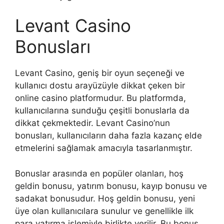
Levant Casino
Bonusları
Levant Casino, geniş bir oyun seçeneği ve
kullanıcı dostu arayüzüyle dikkat çeken bir
online casino platformudur. Bu platformda,
kullanıcılarına sunduğu çeşitli bonuslarla da
dikkat çekmektedir. Levant Casino’nun
bonusları, kullanıcıların daha fazla kazanç elde
etmelerini sağlamak amacıyla tasarlanmıştır.
Bonuslar arasında en popüler olanları, hoş
geldin bonusu, yatırım bonusu, kayıp bonusu ve
sadakat bonusudur. Hoş geldin bonusu, yeni
üye olan kullanıcılara sunulur ve genellikle ilk
para yatırma işlemiyle birlikte verilir. Bu bonus,