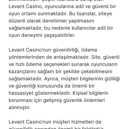
Levant Casino, oyuncularına adil ve güvenli bir
oyun ortamı sunmaktadır. Bu lisanslar, siteye
düzenli olarak denetimler yapılmasını
sağlamaktadır, bu nedenle kullanıcılar adil bir
oyun deneyimi yaşayabilirler.
Levant Casino’nun güvenilirliği, ödeme
yöntemlerinden de anlaşılmaktadır. Site, güvenli
ve hızlı ödeme seçenekleri sunarak oyuncuların
kazançlarını sağlam bir şekilde çekebilmesini
sağlamaktadır. Ayrıca, müşteri bilgilerinin gizliliği
ve güvenliği konusunda da önemli bir
hassasiyet göstermektedir. Kişisel bilgilerin
korunması için gelişmiş güvenlik önlemleri
alınmıştır.
Levant Casino’nun müşteri hizmetleri de