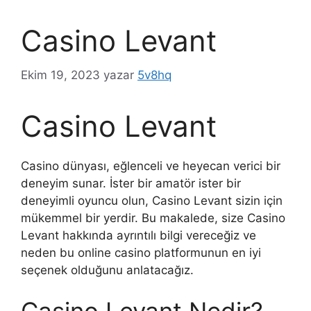
Casino Levant
Ekim 19, 2023
yazar
5v8hq
Casino Levant
Casino dünyası, eğlenceli ve heyecan verici bir
deneyim sunar. İster bir amatör ister bir
deneyimli oyuncu olun, Casino Levant sizin için
mükemmel bir yerdir. Bu makalede, size Casino
Levant hakkında ayrıntılı bilgi vereceğiz ve
neden bu online casino platformunun en iyi
seçenek olduğunu anlatacağız.