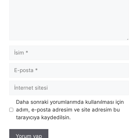
İsim
E-
posta
İnternet
sitesi
Daha sonraki yorumlarımda kullanılması için
adım, e-posta adresim ve site adresim bu
tarayıcıya kaydedilsin.