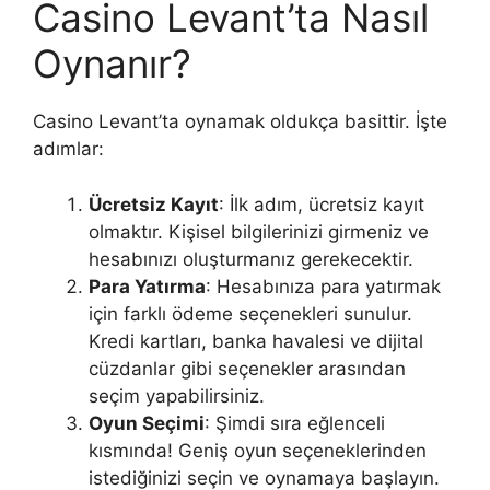
Casino Levant’ta Nasıl
Oynanır?
Casino Levant’ta oynamak oldukça basittir. İşte
adımlar:
Ücretsiz Kayıt
: İlk adım, ücretsiz kayıt
olmaktır. Kişisel bilgilerinizi girmeniz ve
hesabınızı oluşturmanız gerekecektir.
Para Yatırma
: Hesabınıza para yatırmak
için farklı ödeme seçenekleri sunulur.
Kredi kartları, banka havalesi ve dijital
cüzdanlar gibi seçenekler arasından
seçim yapabilirsiniz.
Oyun Seçimi
: Şimdi sıra eğlenceli
kısmında! Geniş oyun seçeneklerinden
istediğinizi seçin ve oynamaya başlayın.