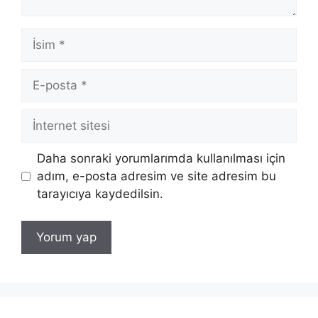
İsim
E-
posta
İnternet
sitesi
Daha sonraki yorumlarımda kullanılması için
adım, e-posta adresim ve site adresim bu
tarayıcıya kaydedilsin.