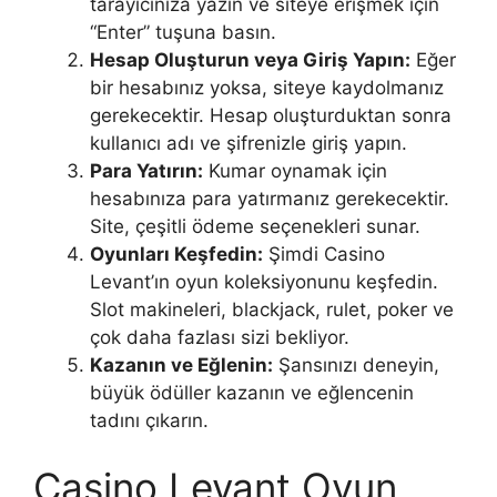
tarayıcınıza yazın ve siteye erişmek için
“Enter” tuşuna basın.
Hesap Oluşturun veya Giriş Yapın:
Eğer
bir hesabınız yoksa, siteye kaydolmanız
gerekecektir. Hesap oluşturduktan sonra
kullanıcı adı ve şifrenizle giriş yapın.
Para Yatırın:
Kumar oynamak için
hesabınıza para yatırmanız gerekecektir.
Site, çeşitli ödeme seçenekleri sunar.
Oyunları Keşfedin:
Şimdi Casino
Levant’ın oyun koleksiyonunu keşfedin.
Slot makineleri, blackjack, rulet, poker ve
çok daha fazlası sizi bekliyor.
Kazanın ve Eğlenin:
Şansınızı deneyin,
büyük ödüller kazanın ve eğlencenin
tadını çıkarın.
Casino Levant Oyun