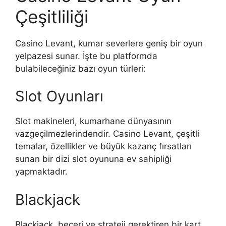
Çeşitliliği
Casino Levant, kumar severlere geniş bir oyun
yelpazesi sunar. İşte bu platformda
bulabileceğiniz bazı oyun türleri:
Slot Oyunları
Slot makineleri, kumarhane dünyasının
vazgeçilmezlerindendir. Casino Levant, çeşitli
temalar, özellikler ve büyük kazanç fırsatları
sunan bir dizi slot oyununa ev sahipliği
yapmaktadır.
Blackjack
Blackjack, beceri ve strateji gerektiren bir kart