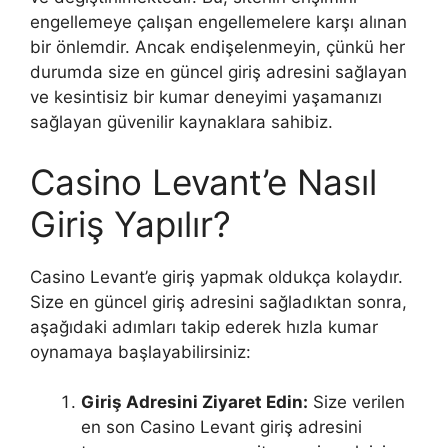
engellemeye çalışan engellemelere karşı alınan
bir önlemdir. Ancak endişelenmeyin, çünkü her
durumda size en güncel giriş adresini sağlayan
ve kesintisiz bir kumar deneyimi yaşamanızı
sağlayan güvenilir kaynaklara sahibiz.
Casino Levant’e Nasıl
Giriş Yapılır?
Casino Levant’e giriş yapmak oldukça kolaydır.
Size en güncel giriş adresini sağladıktan sonra,
aşağıdaki adımları takip ederek hızla kumar
oynamaya başlayabilirsiniz:
Giriş Adresini Ziyaret Edin:
Size verilen
en son Casino Levant giriş adresini