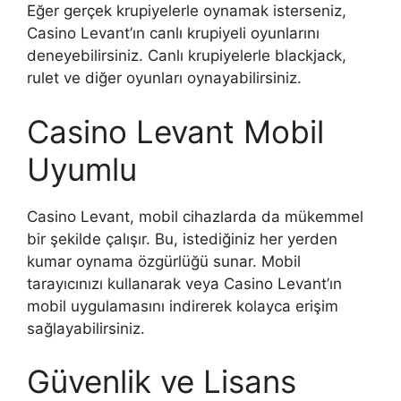
Eğer gerçek krupiyelerle oynamak isterseniz,
Casino Levant’ın canlı krupiyeli oyunlarını
deneyebilirsiniz. Canlı krupiyelerle blackjack,
rulet ve diğer oyunları oynayabilirsiniz.
Casino Levant Mobil
Uyumlu
Casino Levant, mobil cihazlarda da mükemmel
bir şekilde çalışır. Bu, istediğiniz her yerden
kumar oynama özgürlüğü sunar. Mobil
tarayıcınızı kullanarak veya Casino Levant’ın
mobil uygulamasını indirerek kolayca erişim
sağlayabilirsiniz.
Güvenlik ve Lisans