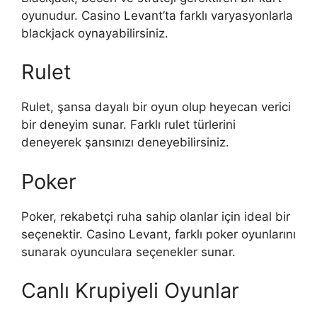
oyunudur. Casino Levant’ta farklı varyasyonlarla
blackjack oynayabilirsiniz.
Rulet
Rulet, şansa dayalı bir oyun olup heyecan verici
bir deneyim sunar. Farklı rulet türlerini
deneyerek şansınızı deneyebilirsiniz.
Poker
Poker, rekabetçi ruha sahip olanlar için ideal bir
seçenektir. Casino Levant, farklı poker oyunlarını
sunarak oyunculara seçenekler sunar.
Canlı Krupiyeli Oyunlar