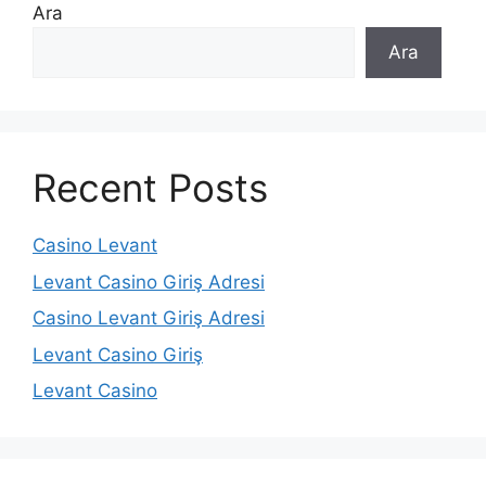
Ara
Ara
Recent Posts
Casino Levant
Levant Casino Giriş Adresi
Casino Levant Giriş Adresi
Levant Casino Giriş
Levant Casino