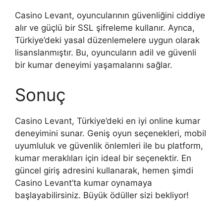
Casino Levant, oyuncularının güvenliğini ciddiye
alır ve güçlü bir SSL şifreleme kullanır. Ayrıca,
Türkiye’deki yasal düzenlemelere uygun olarak
lisanslanmıştır. Bu, oyuncuların adil ve güvenli
bir kumar deneyimi yaşamalarını sağlar.
Sonuç
Casino Levant, Türkiye’deki en iyi online kumar
deneyimini sunar. Geniş oyun seçenekleri, mobil
uyumluluk ve güvenlik önlemleri ile bu platform,
kumar meraklıları için ideal bir seçenektir. En
güncel giriş adresini kullanarak, hemen şimdi
Casino Levant’ta kumar oynamaya
başlayabilirsiniz. Büyük ödüller sizi bekliyor!